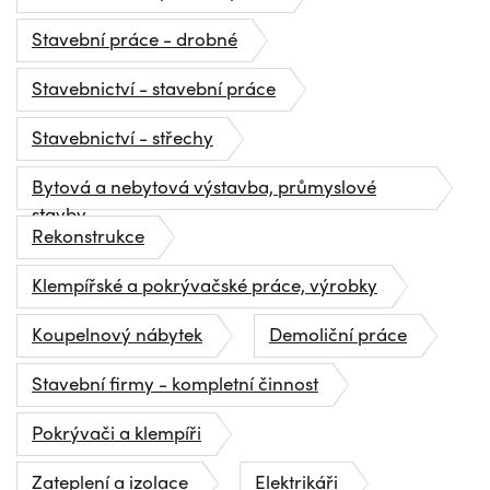
Stavební práce - drobné
Stavebnictví - stavební práce
Stavebnictví - střechy
Bytová a nebytová výstavba, průmyslové
stavby
Rekonstrukce
Klempířské a pokrývačské práce, výrobky
Koupelnový nábytek
Demoliční práce
Stavební firmy - kompletní činnost
Pokrývači a klempíři
Zateplení a izolace
Elektrikáři