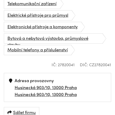
Telekomunikační zařízení
Elektrické přístroje pro průmysl
Elektronické přístroje a komponenty
Bytová a nebytová výstavba, průmyslové
stavby
Mobilní telefony a příslušenství
IČ: 27820041
DIČ: CZ27820041
Adresa provozovny
Husinecká 903/10, 13000 Praha
Husinecká 903/10, 13000 Praha
Sdílet firmu