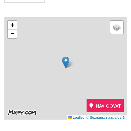
+
−
NAVIGOVAT
Leaflet
|
© Seznam.cz a.s. a další