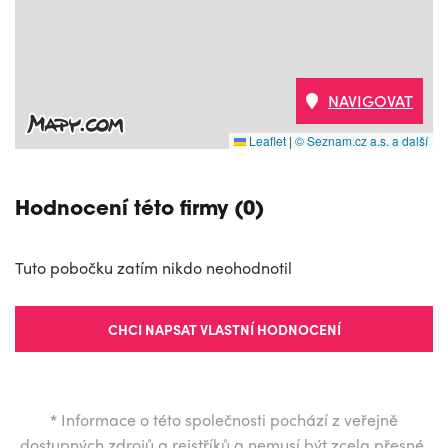
NAVIGOVAT
Leaflet
|
© Seznam.cz a.s. a další
Hodnocení této firmy (0)
Tuto pobočku zatím nikdo neohodnotil
CHCI NAPSAT VLASTNÍ HODNOCENÍ
*
Informace o této společnosti pochází z veřejně
dostupných zdrojů a rejstříků a nemusí být zcela přesné.