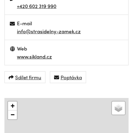
+420 602 319 990
E-mail
info@strasidelny-zamek.cz
Web
www.sikland.cz
Sdílet firmu
Poptávka
+
−