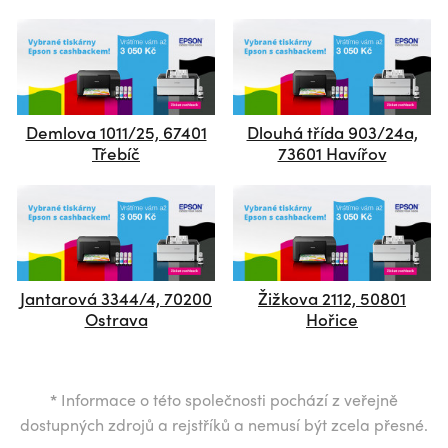
Demlova 1011/25, 67401
Dlouhá třída 903/24a,
Třebíč
73601 Havířov
Jantarová 3344/4, 70200
Žižkova 2112, 50801
Ostrava
Hořice
*
Informace o této společnosti pochází z veřejně
dostupných zdrojů a rejstříků a nemusí být zcela přesné.