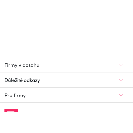
Firmy v dosahu
Důležité odkazy
Pro firmy
Jedinečný firemní
a pracovní portál