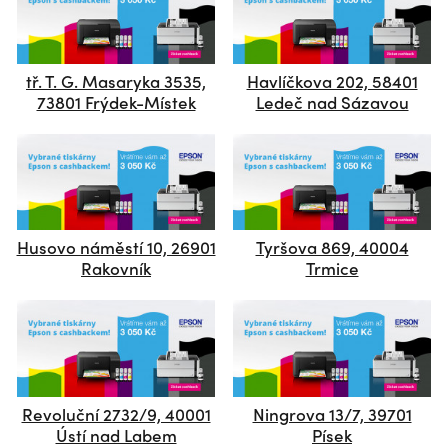
tř. T. G. Masaryka 3535,
Havlíčkova 202, 58401
73801 Frýdek-Místek
Ledeč nad Sázavou
Husovo náměstí 10, 26901
Tyršova 869, 40004
Rakovník
Trmice
Revoluční 2732/9, 40001
Ningrova 13/7, 39701
Ústí nad Labem
Písek