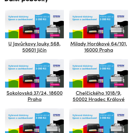
U Javůrkovy louky 568,
Milady Horákové 64/101,
50601 Jičín
16000 Praha
Sokolovská 37/24, 18600
Chelčického 1018/9,
Praha
50002 Hradec Králové