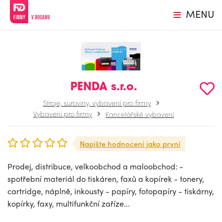
MENU
PENDA s.r.o.
Stroje, suroviny, vybavení pro firmy
Vybavení pro firmy
Kancelářské vybavení
Napište hodnocení jako první
Prodej, distribuce, velkoobchod a maloobchod: -
spotřební materiál do tiskáren, faxů a kopírek - tonery,
cartridge, náplně, inkousty - papíry, fotopapíry - tiskárny,
kopírky, faxy, multifunkční zaříze...