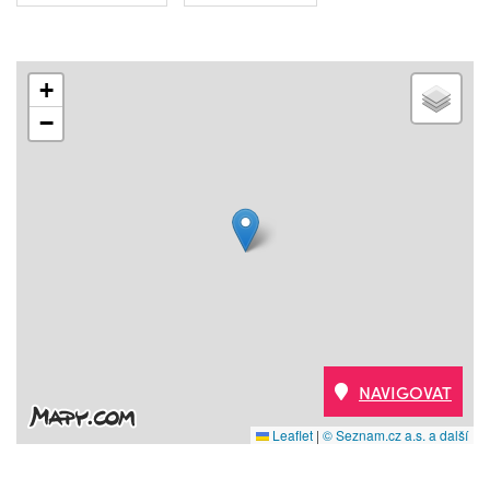
+
−
NAVIGOVAT
Leaflet
|
© Seznam.cz a.s. a další