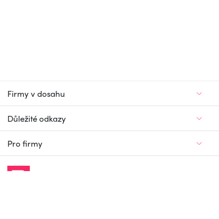
Firmy v dosahu
Důležité odkazy
Pro firmy
Jedinečný firemní
a pracovní portál
© Firmy v dosahu.cz