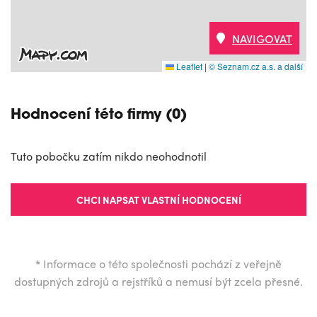
NAVIGOVAT
Leaflet
|
© Seznam.cz a.s. a další
Hodnocení této firmy (0)
Tuto pobočku zatím nikdo neohodnotil
CHCI NAPSAT VLASTNÍ HODNOCENÍ
*
Informace o této společnosti pochází z veřejně
dostupných zdrojů a rejstříků a nemusí být zcela přesné.