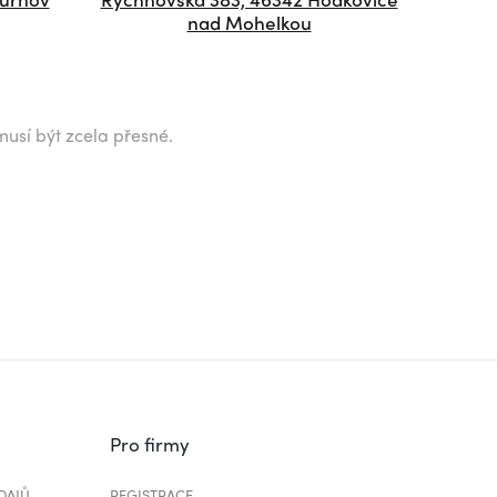
nad Mohelkou
musí být zcela přesné.
Pro firmy
DAJŮ
REGISTRACE