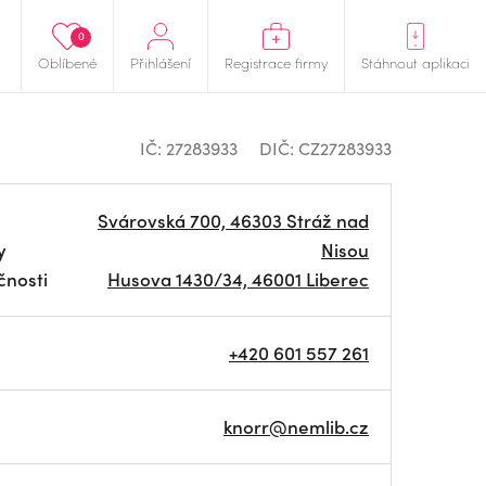
0
Oblíbené
Přihlášení
Registrace firmy
Stáhnout aplikaci
IČ: 27283933
DIČ: CZ27283933
Svárovská 700, 46303 Stráž nad
y
Nisou
čnosti
Husova 1430/34, 46001 Liberec
+420 601 557 261
knorr@nemlib.cz