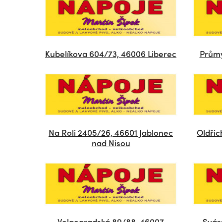
Kubelíkova 604/73, 46006 Liberec
Průmy
Na Roli 2405/26, 46601 Jablonec
Oldřic
nad Nisou
Volgogradská 89/88, 46007
Svár