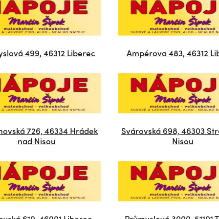
slová 499, 46312 Liberec
Ampérova 483, 46312 Li
hovská 726, 46334 Hrádek
Svárovská 698, 46303 St
nad Nisou
Nisou
ovská 619, 46001 Liberec
Průmyslová 3000, 51101 