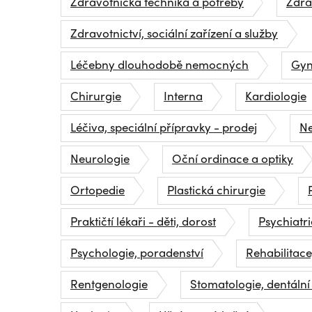
Zdravotnická technika a potřeby
Zdra
Zdravotnictví, sociální zařízení a služby
Léčebny dlouhodobě nemocných
Gyn
Chirurgie
Interna
Kardiologie
Léčiva, speciální přípravky - prodej
Ne
Neurologie
Oční ordinace a optiky
Ortopedie
Plastická chirurgie
Praktičtí lékaři - děti, dorost
Psychiatri
Psychologie, poradenství
Rehabilitace
Rentgenologie
Stomatologie, dentální