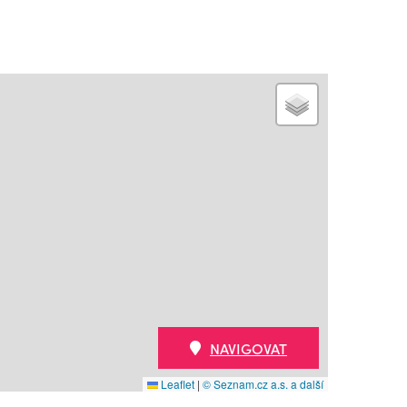
NAVIGOVAT
Leaflet
|
© Seznam.cz a.s. a další