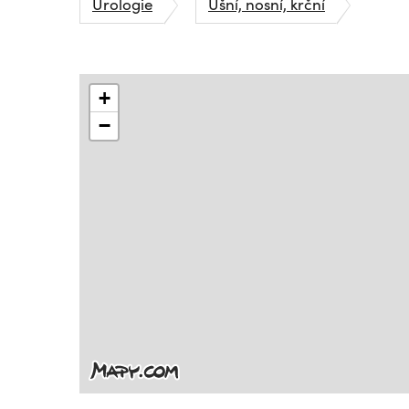
Urologie
Ušní, nosní, krční
+
−