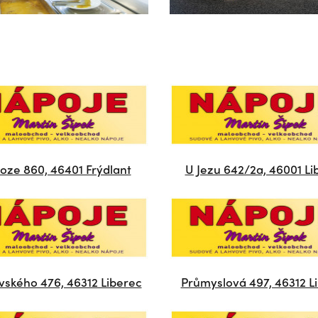
oze 860, 46401 Frýdlant
U Jezu 642/2a, 46001 Li
ského 476, 46312 Liberec
Průmyslová 497, 46312 L