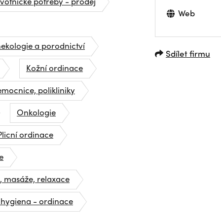
votnické potřeby - prodej
Web
ekologie a porodnictví
Sdílet firmu
Kožní ordinace
mocnice, polikliniky
Onkologie
Plicní ordinace
e
, masáže, relaxace
 hygiena - ordinace