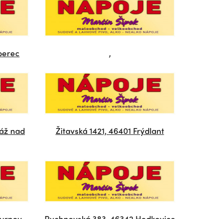
berec
,
ráž nad
Žitavská 1421, 46401 Frýdlant
Turnov
Rychnovská 383, 46342 Hodkovice