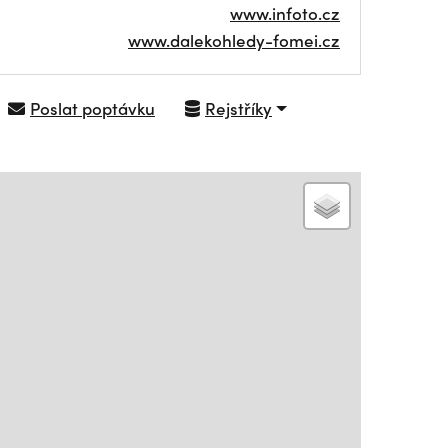
www.infoto.cz
www.dalekohledy-fomei.cz
Poslat poptávku
Rejstříky