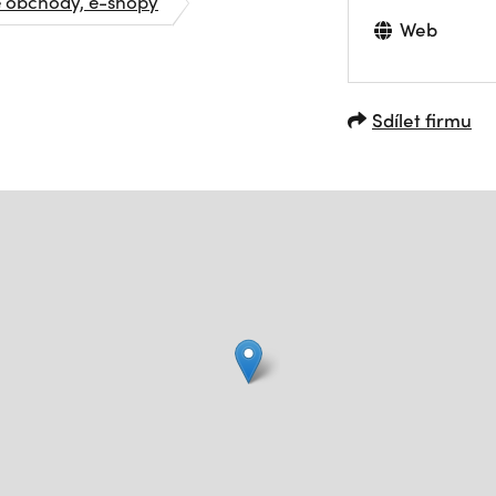
é obchody, e-shopy
Web
Sdílet firmu