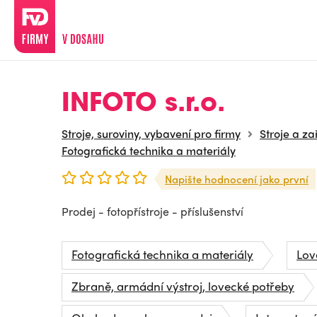
INFOTO s.r.o.
Stroje, suroviny, vybavení pro firmy
Stroje a za
Fotografická technika a materiály
Napište hodnocení jako první
Prodej - fotopřístroje - příslušenství
Fotografická technika a materiály
Lov
Zbraně, armádní výstroj, lovecké potřeby