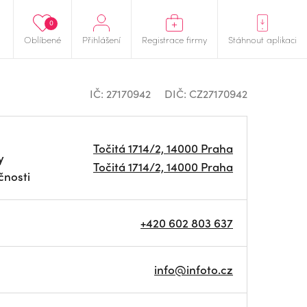
0
Oblíbené
Přihlášení
Registrace firmy
Stáhnout aplikaci
IČ: 27170942
DIČ: CZ27170942
Točitá 1714/2, 14000 Praha
y
Točitá 1714/2, 14000 Praha
čnosti
+420 602 803 637
info@infoto.cz