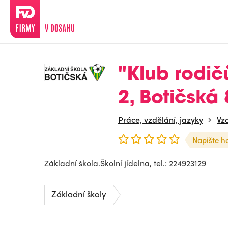
"Klub rodičů
2, Botičská 
Práce, vzdělání, jazyky
Vzd
Napište h
Základní škola.Školní jídelna, tel.: 224923129
Základní školy