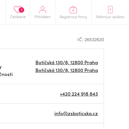
0
Oblíbené
Přihlášení
Registrace firmy
Stáhnout aplikaci
IČ: 26532620
Botičská 130/8, 12800 Praha
y
Botičská 130/8, 12800 Praha
čnosti
+420 224 918 843
info@zsboticska.cz