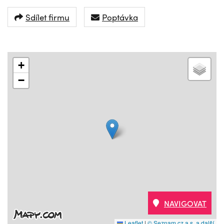
Sdílet firmu
Poptávka
+
−
NAVIGOVAT
Leaflet
|
© Seznam.cz a.s. a další