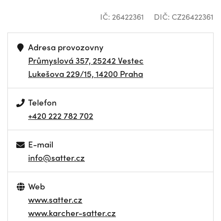
IČ: 26422361
DIČ: CZ26422361
Adresa provozovny
Průmyslová 357, 25242 Vestec
Lukešova 229/15, 14200 Praha
Telefon
+420 222 782 702
E-mail
info@satter.cz
Web
www.satter.cz
www.karcher-satter.cz