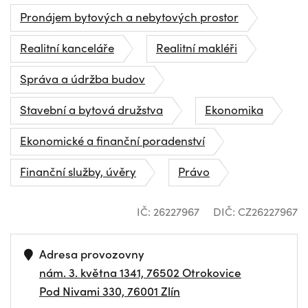
Pronájem bytových a nebytových prostor
Realitní kanceláře
Realitní makléři
Správa a údržba budov
Stavební a bytová družstva
Ekonomika
Ekonomické a finanční poradenství
Finanční služby, úvěry
Právo
IČ: 26227967
DIČ: CZ26227967
Adresa provozovny
nám. 3. května 1341, 76502 Otrokovice
Pod Nivami 330, 76001 Zlín