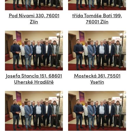
Pod Nivami 330, 76001
třída Tomáše Bati 199,
Zlín
76001 Zlín
Josefa Stancla 151, 68601
Mostecká 361, 75501
Uherské Hradiště
Vsetín