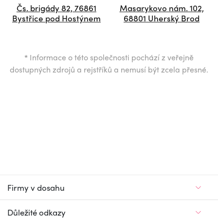
Čs. brigády 82, 76861
Masarykovo nám. 102,
Bystřice pod Hostýnem
68801 Uherský Brod
*
Informace o této společnosti pochází z veřejně
dostupných zdrojů a rejstříků a nemusí být zcela přesné.
Firmy v dosahu
Důležité odkazy