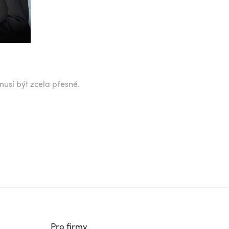
musí být zcela přesné.
Pro firmy