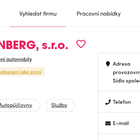
Vyhledat firmu
Pracovní nabídky
BERG, s.r.o.
ní automobily
Adresa
odnocení jako první
provozovn
Sídlo spole
Telefon
Autopůjčovny
Služby
E-mail