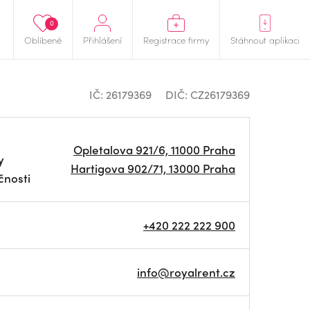
0
Oblíbené
Přihlášení
Registrace firmy
Stáhnout aplikaci
IČ: 26179369
DIČ: CZ26179369
Opletalova 921/6, 11000 Praha
y
Hartigova 902/71, 13000 Praha
čnosti
+420 222 222 900
info@royalrent.cz