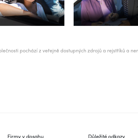
lečnosti pochází z veřejně dostupných zdrojů a rejstříků a ne
Firmy v dosahu
Důležité odkazy