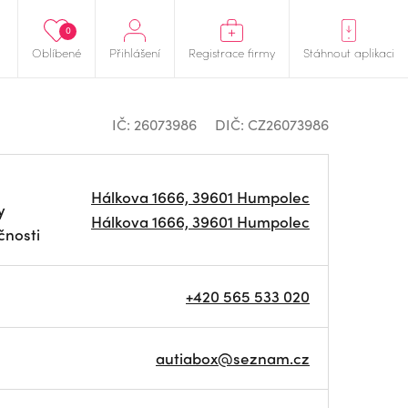
0
Oblíbené
Přihlášení
Registrace firmy
Stáhnout aplikaci
IČ: 26073986
DIČ: CZ26073986
Hálkova 1666, 39601 Humpolec
y
Hálkova 1666, 39601 Humpolec
čnosti
+420 565 533 020
autiabox@seznam.cz