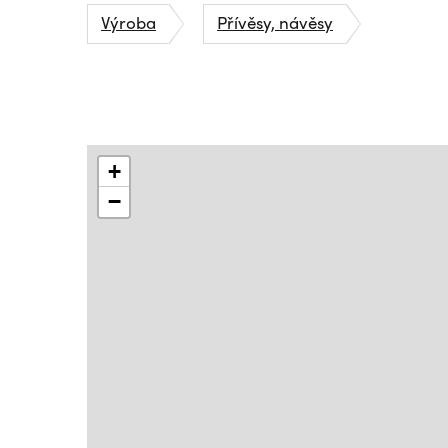
Výroba
Přívěsy, návěsy
+
−