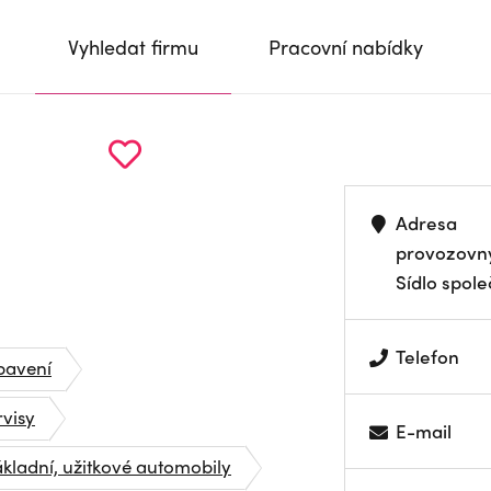
Vyhledat firmu
Pracovní nabídky
Adresa
provozovn
Sídlo spole
Telefon
bavení
visy
E-mail
kladní, užitkové automobily