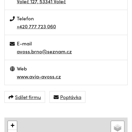
Voleč 127, 53341 Voleč
Telefon
+420 777 723 060
E-mail
avoss.brno@seznam.cz
Web
www.avia-avoss.cz
Sdílet firmu
Poptávka
+