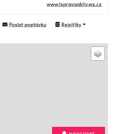
www.1spravaaktiv.wz.cz
Poslat poptávku
Rejstříky
NAVIGOVAT