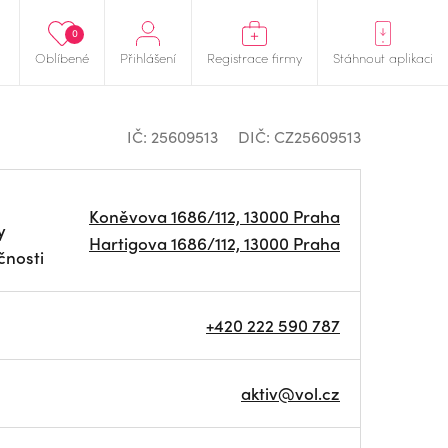
0
Oblíbené
Přihlášení
Registrace firmy
Stáhnout aplikaci
IČ: 25609513
DIČ: CZ25609513
Koněvova 1686/112, 13000 Praha
y
Hartigova 1686/112, 13000 Praha
čnosti
+420 222 590 787
aktiv@vol.cz