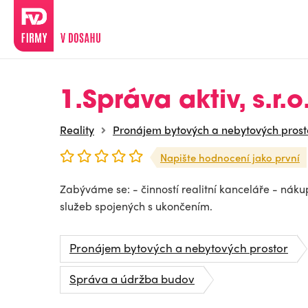
1.Správa aktiv, s.r.o
Reality
Pronájem bytových a nebytových prost
Napište hodnocení jako první
Zabýváme se: - činností realitní kanceláře - ná
služeb spojených s ukončením.
Pronájem bytových a nebytových prostor
Správa a údržba budov