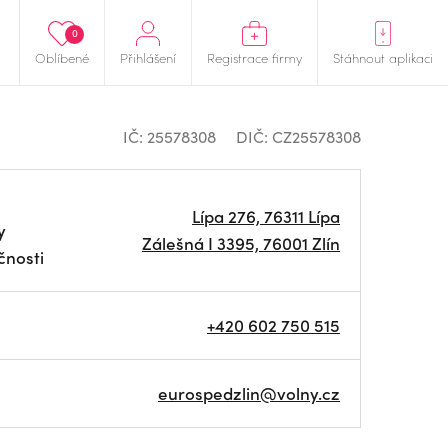
0
Oblíbené
Přihlášení
Registrace firmy
Stáhnout aplikaci
IČ: 25578308
DIČ: CZ25578308
Lípa 276, 76311 Lípa
y
Zálešná I 3395, 76001 Zlín
čnosti
+420 602 750 515
eurospedzlin@volny.cz