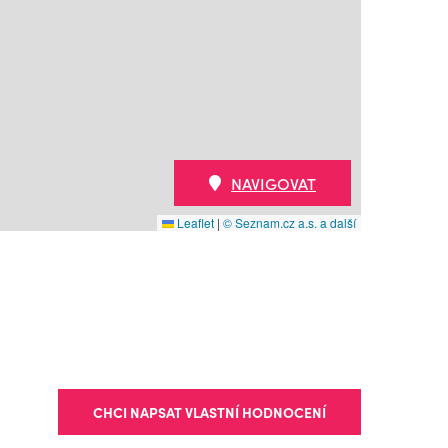
NAVIGOVAT
Leaflet
|
© Seznam.cz a.s. a další
CHCI NAPSAT VLASTNÍ HODNOCENÍ