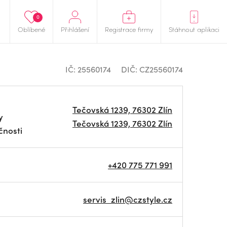
0
Oblíbené
Přihlášení
Registrace firmy
Stáhnout aplikaci
IČ: 25560174
DIČ: CZ25560174
Tečovská 1239, 76302 Zlín
y
Tečovská 1239, 76302 Zlín
čnosti
+420 775 771 991
servis_zlin@czstyle.cz