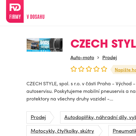
CZECH STYLE,
Auto-moto
Prodej
Napište h
CZECH STYLE, spol. s r.o. v části Praha - Východ 
autoservisu. Poskytujeme mobilní pneuservis a n
protektory na všechny druhy vozidel -...
Prodej
Autodoplňky, náhradní díly, vy
Motocykly, čtyřkolky, skútry
Pneumati