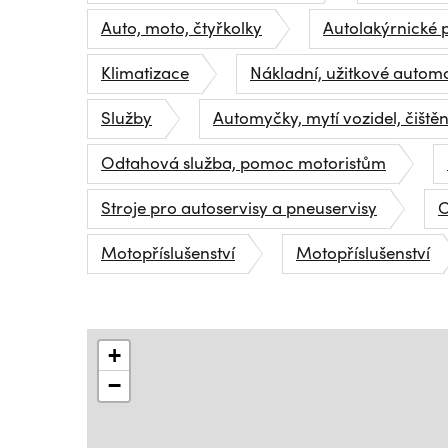
Auto, moto, čtyřkolky
Autolakýrnické 
Klimatizace
Nákladní, užitkové autom
Služby
Automyčky, mytí vozidel, čištěn
Odtahová služba, pomoc motoristům
Stroje pro autoservisy a pneuservisy
O
Motopříslušenství
Motopříslušenství
+
−