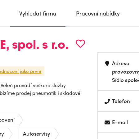
Vyhledat firmu
Pracovní nabídky
 spol. s r.o.
Adresa
odnocení jako první
provozovn
Sídlo spole
- Veleň provádí veškeré služby
abízíme prodej pneumatik i skladové
Telefon
bavení
E-mail
ky
Autoservisy