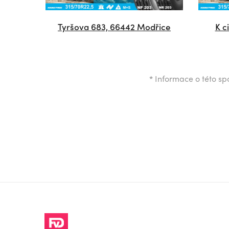
Tyršova 683, 66442 Modřice
K c
*
Informace o této spo