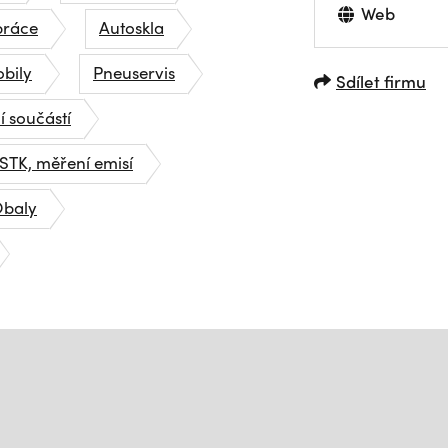
Web
práce
Autoskla
obily
Pneuservis
Sdílet firmu
í součástí
STK, měření emisí
baly