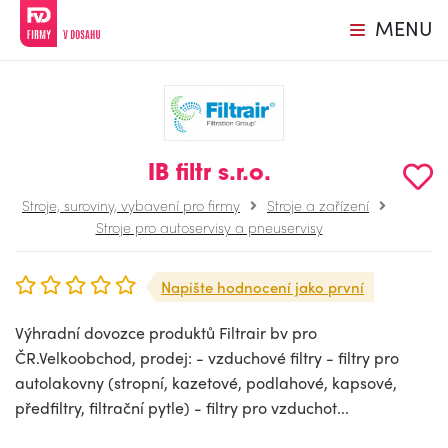
MENU
IB filtr s.r.o.
Stroje, suroviny, vybavení pro firmy
Stroje a zařízení
Stroje pro autoservisy a pneuservisy
Napište hodnocení jako první
Výhradní dovozce produktů Filtrair bv pro
ČR.Velkoobchod, prodej: - vzduchové filtry - filtry pro
autolakovny (stropní, kazetové, podlahové, kapsové,
předfiltry, filtrační pytle) - filtry pro vzduchot...