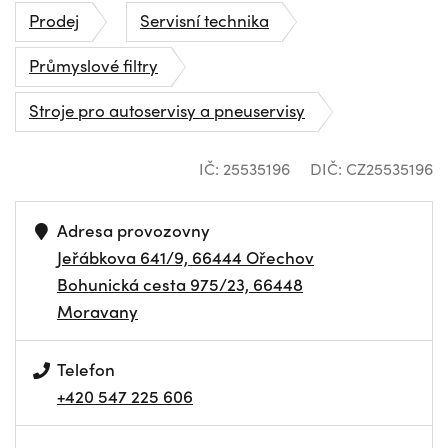
Prodej
Servisní technika
Průmyslové filtry
Stroje pro autoservisy a pneuservisy
IČ: 25535196
DIČ: CZ25535196
Adresa provozovny
Jeřábkova 641/9, 66444 Ořechov
Bohunická cesta 975/23, 66448
Moravany
Telefon
+420 547 225 606