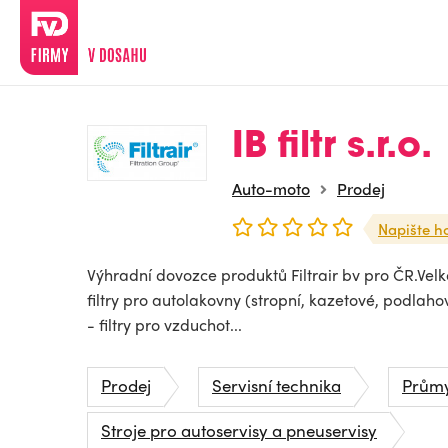
IB filtr s.r.o.
Auto-moto
Prodej
Napište h
Výhradní dovozce produktů Filtrair bv pro ČR.Velk
filtry pro autolakovny (stropní, kazetové, podlahové
- filtry pro vzduchot...
Prodej
Servisní technika
Průmys
Stroje pro autoservisy a pneuservisy