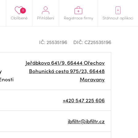
0
Oblíbené
Přihlášení
Registrace firmy
Stáhnout aplikaci
IČ: 25535196
DIČ: CZ25535196
Jeřábkova 641/9, 66444 Ořechov
y
Bohunická cesta 975/23, 66448
čnosti
Moravany
+420 547 225 606
ibfiltr@ibfiltr.cz