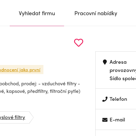
Vyhledat firmu
Pracovní nabídky
Adresa
odnocení jako první
provozovn
Sídlo spole
oobchod, prodej: - vzduchové filtry -
, kapsové, předfiltry, filtrační pytle)
Telefon
lové filtry
E-mail