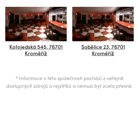
Kotojedská 545, 76701
Sobělice 23, 76701
Kroměříž
Kroměříž
*
Informace o této společnosti pochází z veřejně
dostupných zdrojů a rejstříků a nemusí být zcela přesné.