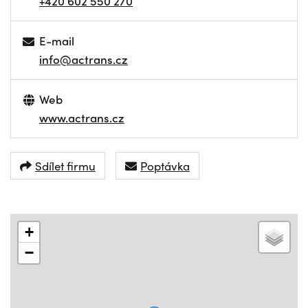
+420 602 550 270
E-mail
info@actrans.cz
Web
www.actrans.cz
Sdílet firmu
Poptávka
+
−