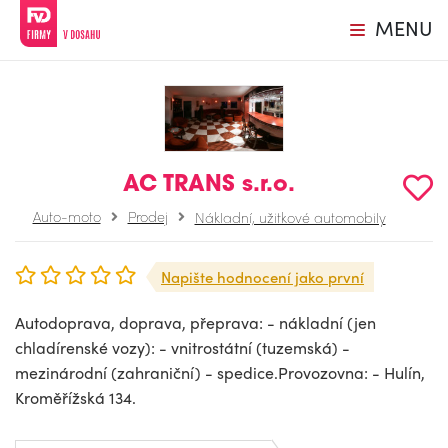
MENU
AC TRANS s.r.o.
Auto-moto
Prodej
Nákladní, užitkové automobily
Napište hodnocení jako první
Autodoprava, doprava, přeprava: - nákladní (jen
chladírenské vozy): - vnitrostátní (tuzemská) -
mezinárodní (zahraniční) - spedice.Provozovna: - Hulín,
Kroměřížská 134.