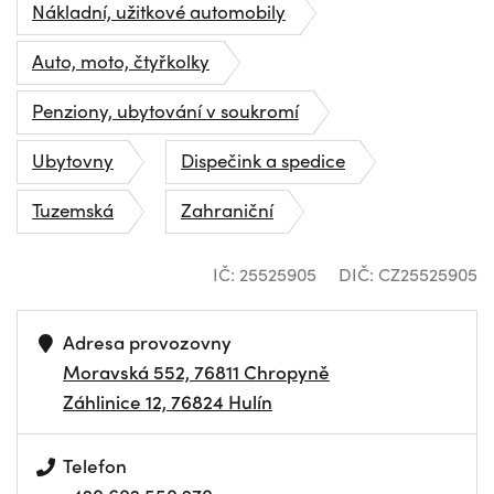
Nákladní, užitkové automobily
Auto, moto, čtyřkolky
Penziony, ubytování v soukromí
Ubytovny
Dispečink a spedice
Tuzemská
Zahraniční
IČ: 25525905
DIČ: CZ25525905
Adresa provozovny
Moravská 552, 76811 Chropyně
Záhlinice 12, 76824 Hulín
Telefon