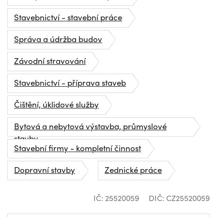
Stavebnictví - stavební práce
Správa a údržba budov
Závodní stravování
Stavebnictví - příprava staveb
Čištění, úklidové služby
Bytová a nebytová výstavba, průmyslové
stavby
Stavební firmy - kompletní činnost
Dopravní stavby
Zednické práce
IČ: 25520059
DIČ: CZ25520059