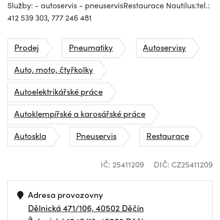
Služby: - autoservis - pneuservisRestaurace Nautilus:tel.:
412 539 303, 777 246 481
Prodej
Pneumatiky
Autoservisy
Auto, moto, čtyřkolky
Autoelektrikářské práce
Autoklempířské a karosářské práce
Autoskla
Pneuservis
Restaurace
IČ: 25411209
DIČ: CZ25411209
Adresa provozovny
Dělnická 471/106, 40502 Děčín