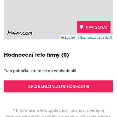
NAVIGOVAT
Leaflet
|
© Seznam.cz a.s. a další
Hodnocení této firmy (0)
Tuto pobočku zatím nikdo neohodnotil
CHCI NAPSAT VLASTNÍ HODNOCENÍ
*
Informace o této společnosti pochází z veřejně
dostupných zdrojů a rejstříků a nemusí být zcela přesné.