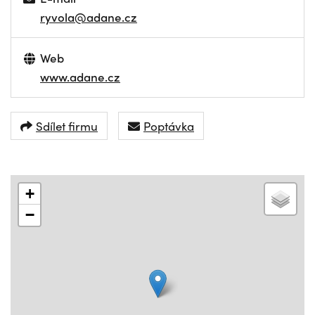
ryvola@adane.cz
Web
www.adane.cz
Sdílet firmu
Poptávka
+
−