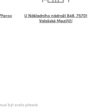
Přerov
U Nákladního nádraží 848, 75701
Valašské Meziříčí
musí být zcela přesné.