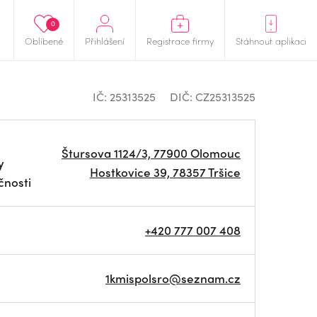
0
Oblíbené
Přihlášení
Registrace firmy
Stáhnout aplikaci
IČ: 25313525
DIČ: CZ25313525
Štursova 1124/3, 77900 Olomouc
y
Hostkovice 39, 78357 Tršice
čnosti
+420 777 007 408
1kmispolsro@seznam.cz