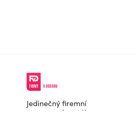
Jedinečný firemní
a pracovní portál
© Firmy v dosahu.cz