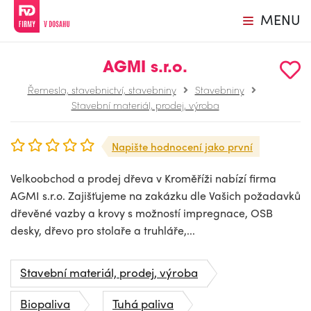
MENU
AGMI s.r.o.
Řemesla, stavebnictví, stavebniny
Stavebniny
Stavební materiál, prodej, výroba
Napište hodnocení jako první
Velkoobchod a prodej dřeva v Kroměříži nabízí firma
AGMI s.r.o. Zajišťujeme na zakázku dle Vašich požadavků
dřevěné vazby a krovy s možností impregnace, OSB
desky, dřevo pro stolaře a truhláře,...
Stavební materiál, prodej, výroba
Biopaliva
Tuhá paliva