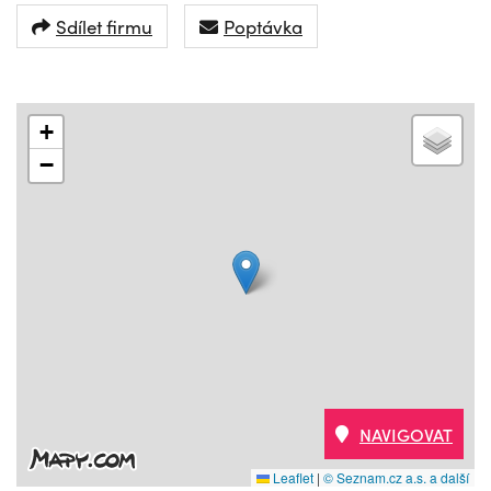
Sdílet firmu
Poptávka
+
−
NAVIGOVAT
Leaflet
|
© Seznam.cz a.s. a další