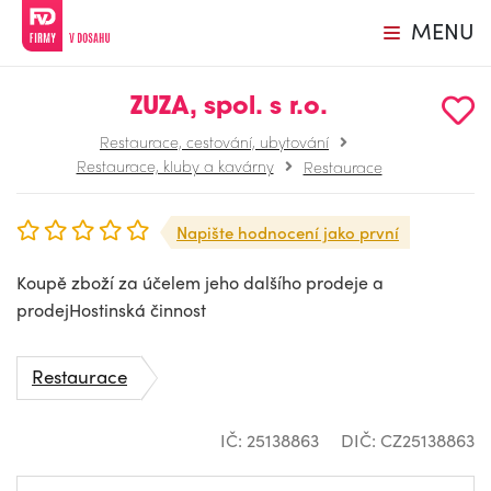
MENU
ZUZA, spol. s r.o.
Restaurace, cestování, ubytování
Restaurace, kluby a kavárny
Restaurace
Napište hodnocení jako první
Koupě zboží za účelem jeho dalšího prodeje a
prodejHostinská činnost
Restaurace
IČ: 25138863
DIČ: CZ25138863