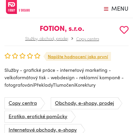
MENU
FOTION, s.r.o.
Služby, obchod, prodej
Copy centra
Napište hodnocení jako první
Služby - grafické práce - internetový marketing -
velkoformátový tisk - webdesign - reklamní kampaně -
fotografováníPřekladyTlumočeníKorektury
Copy centra
Obchody, e-shopy, prodej
Erotika, erotické pomůcky
Internetové obchody, e-shopy