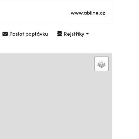
www.abline.cz
Poslat poptávku
Rejstříky