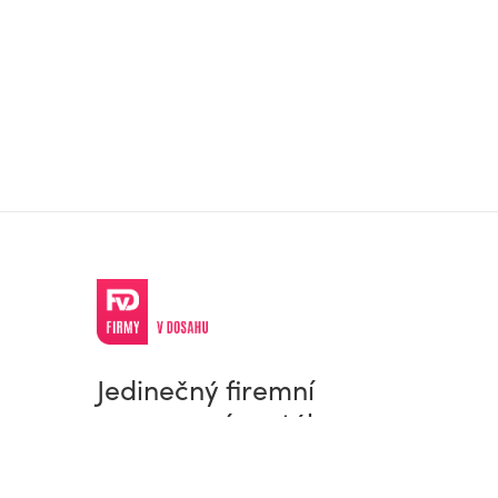
Jedinečný firemní
a pracovní portál
© Firmy v dosahu.cz