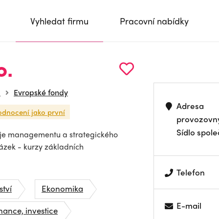
Vyhledat firmu
Pracovní nabídky
o.
a
Evropské fondy
Adresa
odnocení jako první
provozovn
Sídlo spole
zvoje managementu a strategického
kázek - kurzy základních
Telefon
tví
Ekonomika
E-mail
nance, investice