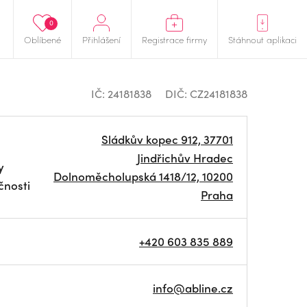
0
Oblíbené
Přihlášení
Registrace firmy
Stáhnout aplikaci
IČ: 24181838
DIČ: CZ24181838
Sládkův kopec 912, 37701
Jindřichův Hradec
y
Dolnoměcholupská 1418/12, 10200
čnosti
Praha
+420 603 835 889
info@abline.cz