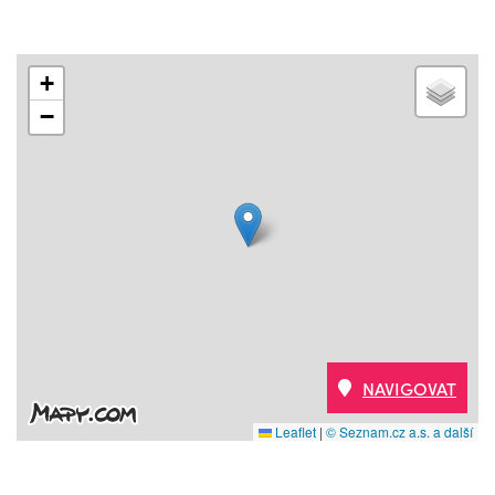
+
−
NAVIGOVAT
Leaflet
|
© Seznam.cz a.s. a další