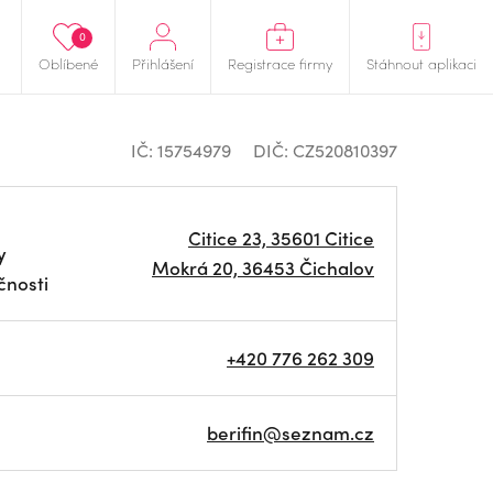
0
Oblíbené
Přihlášení
Registrace firmy
Stáhnout aplikaci
IČ: 15754979
DIČ: CZ520810397
Citice 23, 35601 Citice
y
Mokrá 20, 36453 Čichalov
čnosti
+420 776 262 309
berifin@seznam.cz