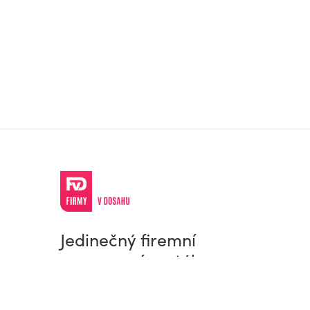
Jedinečný firemní
a pracovní portál
© Firmy v dosahu.cz