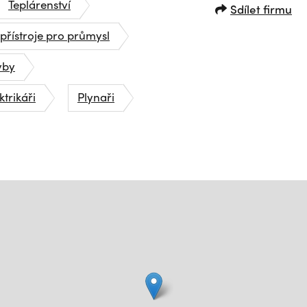
Teplárenství
Sdílet firmu
 přístroje pro průmysl
vby
ktrikáři
Plynaři