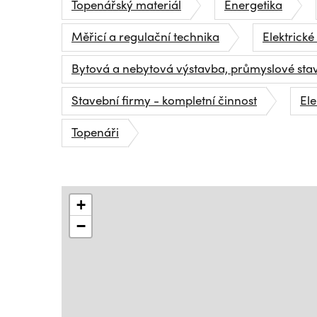
Topenářský materiál
Energetika
Měřicí a regulační technika
Elektrické
Bytová a nebytová výstavba, průmyslové sta
Stavební firmy - kompletní činnost
Ele
Topenáři
+
−