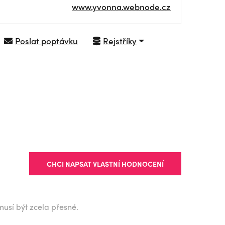
www.yvonna.webnode.cz
Poslat poptávku
Rejstříky
NAVIGOVAT
CHCI NAPSAT VLASTNÍ HODNOCENÍ
musí být zcela přesné.