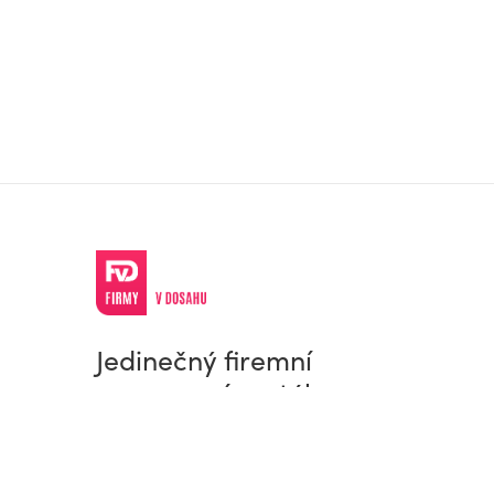
Jedinečný firemní
a pracovní portál
© Firmy v dosahu.cz