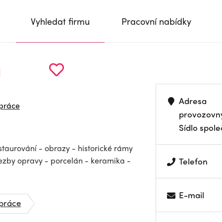
Vyhledat firmu
Pracovní nabídky
á
Adresa
 práce
provozovn
Sídlo spole
staurování - obrazy - historické rámy
řezby opravy - porcelán - keramika -
Telefon
E-mail
 práce