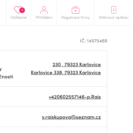
0
Oblíbené
Přihlášení
Registrace firmy
Stáhnout aplikaci
IČ: 14575469
230 , 79323 Karlovice
y
Karlovice 338, 79323 Karlovice
čnosti
+420602557146-p.Rais
y.raiskupova@seznam.cz