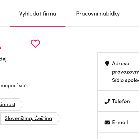
Vyhledat firmu
Pracovní nabídky
Á
dej
Adresa
provozovn
Sídlo spole
houpací sítě.
Telefon
innost
Slovenština, Čeština
E-mail