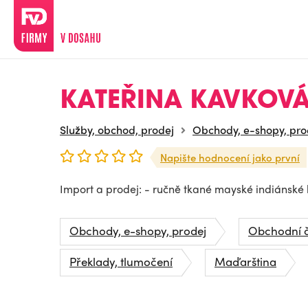
KATEŘINA KAVKOV
Služby, obchod, prodej
Obchody, e-shopy, pro
Napište hodnocení jako první
Import a prodej: - ručně tkané mayské indiánské 
Obchody, e-shopy, prodej
Obchodní č
Překlady, tlumočení
Maďarština