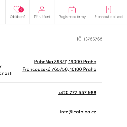
0
Oblíbené
Přihlášení
Registrace firmy
Stáhnout aplikaci
IČ: 13786768
Rubeška 393/7, 19000 Praha
y
Francouzská 765/50, 10100 Praha
čnosti
+420 777 557 988
info@catalpa.cz