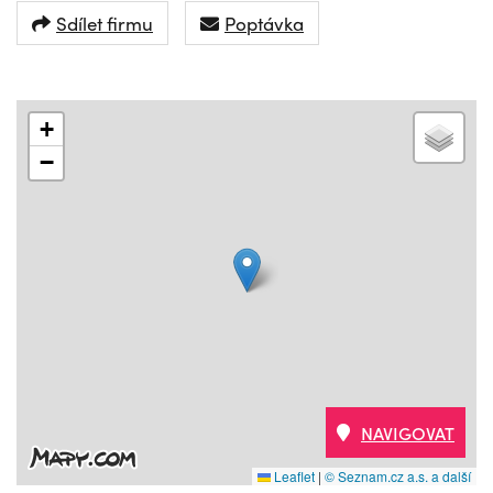
Sdílet firmu
Poptávka
+
−
NAVIGOVAT
Leaflet
|
© Seznam.cz a.s. a další