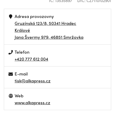
IČ: 13535897
DIČ: CZ7110102901
Adresa provozovny
Gruzínská 123/8, 50341 Hradec
Králové
Jana Švermy 979, 46851 Smržovka
Telefon
+420 777 612 004
E-mail
tisk@alkapress.cz
Web
www.alkapress.cz