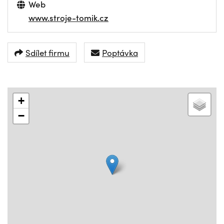
Web
www.stroje-tomik.cz
Sdílet firmu
Poptávka
+
−