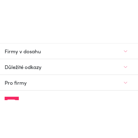
Firmy v dosahu
Důležité odkazy
Pro firmy
Jedinečný firemní
a pracovní portál
© Firmy v dosahu.cz