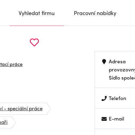
Vyhledat firmu
Pracovní nabídky
Adresa
rtací práce
provozovn
Sídlo spole
Telefon
í - speciální práce
E-mail
naři