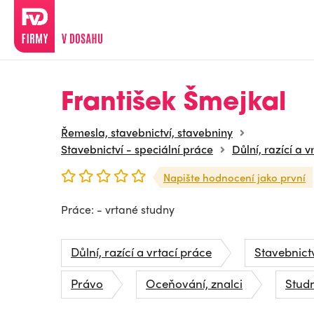
František Šmejkal
Řemesla, stavebnictví, stavebniny
Stavebnictví - speciální práce
Důlní, razící a v
Napište hodnocení jako první
Práce: - vrtané studny
Důlní, razící a vrtací práce
Stavebnictv
Právo
Oceňování, znalci
Stud