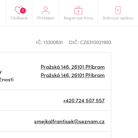
0
Oblíbené
Přihlášení
Registrace firmy
Stáhnout aplikaci
IČ: 13300831
DIČ: CZ6310021993
Pražská 146, 26101 Příbram
y
Pražská 146, 26101 Příbram
čnosti
+420 724 507 557
smejkalfrantisek@seznam.cz