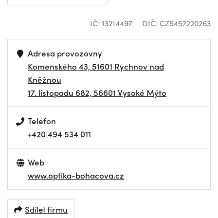
IČ: 13214497
DIČ: CZ5457220263
Adresa provozovny
Komenského 43, 51601 Rychnov nad
Kněžnou
17. listopadu 682, 56601 Vysoké Mýto
Telefon
+420 494 534 011
Web
www.optika-bohacova.cz
Sdílet firmu