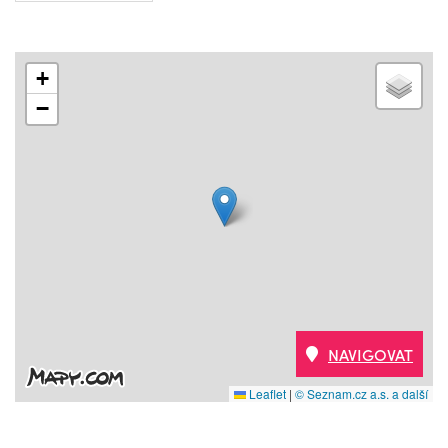
+
−
NAVIGOVAT
Leaflet
|
© Seznam.cz a.s. a další