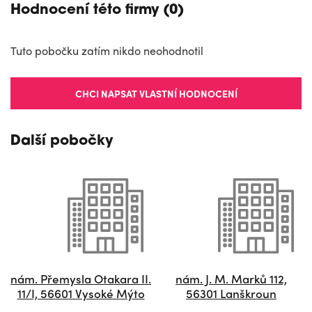
Hodnocení této firmy (0)
Tuto pobočku zatím nikdo neohodnotil
CHCI NAPSAT VLASTNÍ HODNOCENÍ
Další pobočky
nám. Přemysla Otakara II.
nám. J. M. Marků 112,
11/I, 56601 Vysoké Mýto
56301 Lanškroun