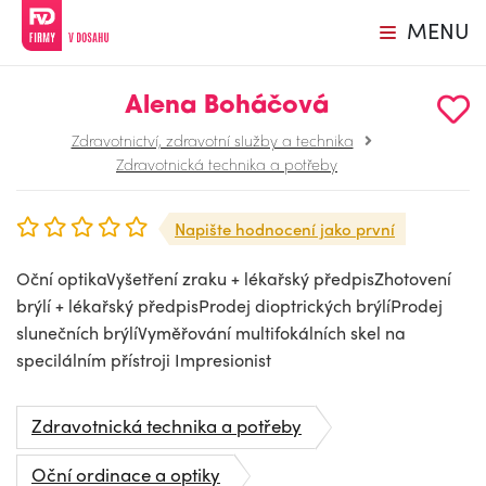
MENU
Alena Boháčová
Zdravotnictví, zdravotní služby a technika
Zdravotnická technika a potřeby
Napište hodnocení jako první
Oční optikaVyšetření zraku + lékařský předpisZhotovení
brýlí + lékařský předpisProdej dioptrických brýlíProdej
slunečních brýlíVyměřování multifokálních skel na
specilálním přístroji Impresionist
Zdravotnická technika a potřeby
Oční ordinace a optiky