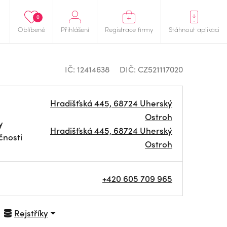
0
Oblíbené
Přihlášení
Registrace firmy
Stáhnout aplikaci
IČ: 12414638
DIČ: CZ521117020
Hradišťská 445, 68724 Uherský
Ostroh
y
Hradišťská 445, 68724 Uherský
čnosti
Ostroh
+420 605 709 965
Rejstříky