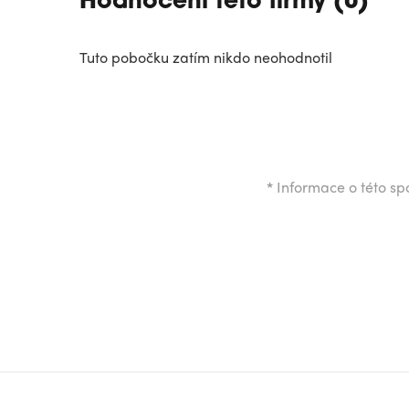
Hodnocení této firmy (0)
Tuto pobočku zatím nikdo neohodnotil
*
Informace o této spo