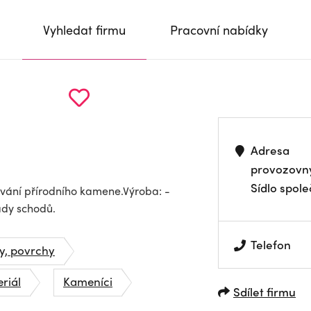
Vyhledat firmu
Pracovní nabídky
Adresa
provozovn
Sídlo spole
vání přírodního kamene.Výroba: -
ady schodů.
Telefon
y, povrchy
riál
Kameníci
Sdílet firmu