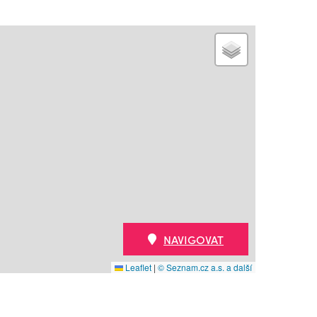
NAVIGOVAT
Leaflet
|
© Seznam.cz a.s. a další