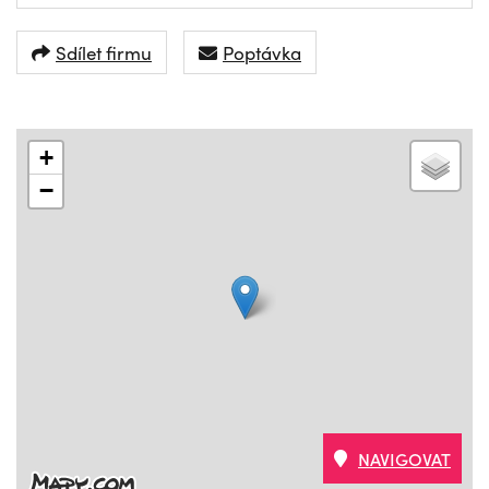
Sdílet firmu
Poptávka
+
−
NAVIGOVAT