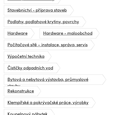
Stavebnictví - příprava staveb
Podlahy, podlahové krytiny, povrchy
Hardware
Hardware - maloobchod
Počítačové sítě – instalace, správa, servis
Výpočetní technika
Čističky odpadních vod
Bytová a nebytová výstavba, průmyslové
stavby
Rekonstrukce
Klempířské a pokrývačské práce, výrobky
Koupelnový nábytek