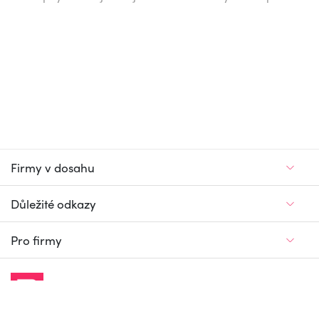
Firmy v dosahu
Důležité odkazy
Pro firmy
Jedinečný firemní
a pracovní portál