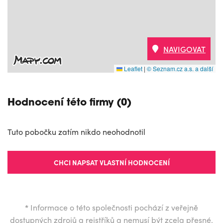
NAVIGOVAT
Leaflet
|
© Seznam.cz a.s. a další
Hodnocení této firmy (0)
Tuto pobočku zatím nikdo neohodnotil
CHCI NAPSAT VLASTNÍ HODNOCENÍ
*
Informace o této společnosti pochází z veřejně
dostupných zdrojů a rejstříků a nemusí být zcela přesné.