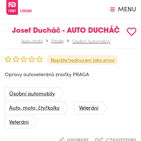
MENU
Josef Ducháč - AUTO DUCHÁČ
Auto-moto
Prodej
Osobní automobily
Napište hodnocení jako první
Opravy autoveteránů značky PRAGA
Osobní automobily
Auto, moto, čtyřkolky
Veteráni
Veteráni
IČ: 10508597
DIČ: CZ510707085