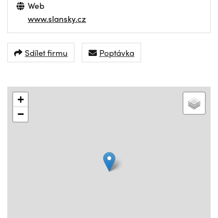
Web
www.slansky.cz
Sdílet firmu
Poptávka
+
−