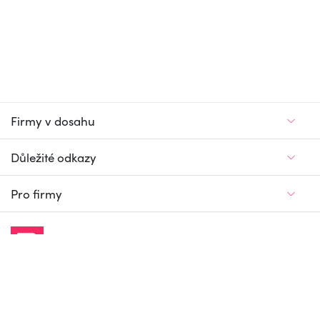
Firmy v dosahu
Důležité odkazy
Pro firmy
Jedinečný firemní
a pracovní portál
© Firmy v dosahu.cz