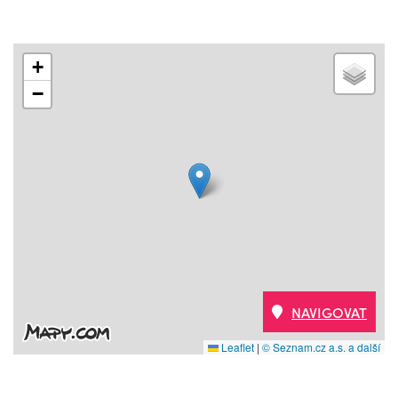
+
−
NAVIGOVAT
Leaflet
|
© Seznam.cz a.s. a další