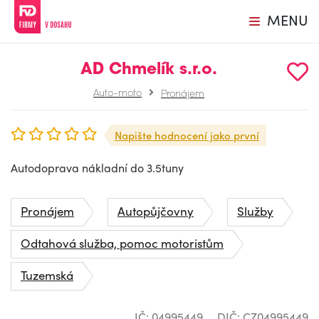
MENU
AD Chmelík s.r.o.
Auto-moto
Pronájem
Napište hodnocení jako první
Autodoprava nákladní do 3.5tuny
Pronájem
Autopůjčovny
Služby
Odtahová služba, pomoc motoristům
Tuzemská
IČ: 04995449
DIČ: CZ04995449