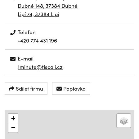
Dubné 148, 37384 Dubné
Lipí 74, 37384 Lipí
Telefon
+420 774 431 196
E-mail
1minute@tiscali.cz
Sdílet firmu
Poptávka
+
−