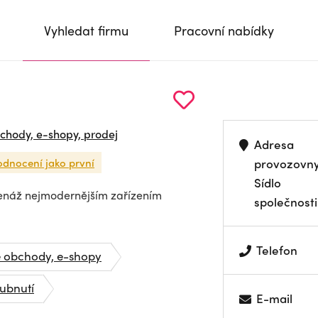
Vyhledat firmu
Pracovní nabídky
chody, e-shopy, prodej
Adresa
odnocení jako první
provozovn
Sídlo
enáž nejmodernějším zařízením
společnosti
Telefon
é obchody, e-shopy
hubnutí
E-mail