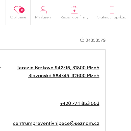
0
Oblíbené
Přihlášení
Registrace firmy
Stáhnout aplikaci
IČ: 04353579
y
Terezie Brzkové 942/15, 31800 Plzeň
Slovanská 584/45, 32600 Plzeň
+420 774 853 553
centrumpreventivnipece@seznam.cz