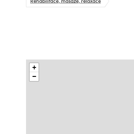
Rehabilitace, masáže, relaxace
+
−