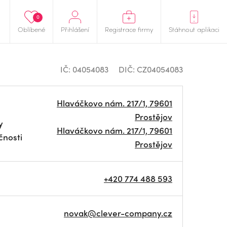
0
Oblíbené
Přihlášení
Registrace firmy
Stáhnout aplikaci
IČ: 04054083
DIČ: CZ04054083
Hlaváčkovo nám. 217/1, 79601
Prostějov
y
Hlaváčkovo nám. 217/1, 79601
čnosti
Prostějov
+420 774 488 593
novak@clever-company.cz