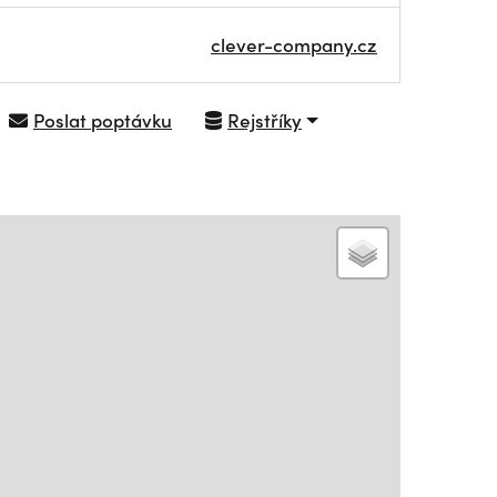
clever-company.cz
Poslat poptávku
Rejstříky