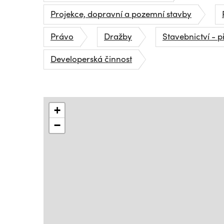
Projekce, dopravní a pozemní stavby
Právo
Dražby
Stavebnictví - 
Developerská činnost
+
−