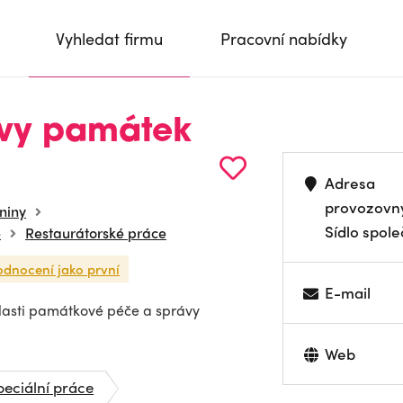
Vyhledat firmu
Pracovní nabídky
ávy památek
Adresa
provozovn
niny
Sídlo spole
e
Restaurátorské práce
odnocení jako první
E-mail
blasti památkové péče a správy
Web
peciální práce