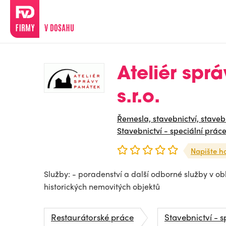
Ateliér spr
s.r.o.
Řemesla, stavebnictví, staveb
Stavebnictví - speciální prác
Napište h
Služby: - poradenství a další odborné služby v o
historických nemovitých objektů
Restaurátorské práce
Stavebnictví - s