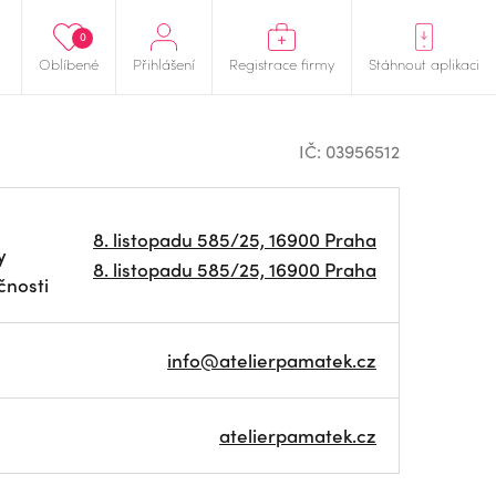
0
Oblíbené
Přihlášení
Registrace firmy
Stáhnout aplikaci
IČ: 03956512
8. listopadu 585/25, 16900 Praha
y
8. listopadu 585/25, 16900 Praha
čnosti
info@atelierpamatek.cz
atelierpamatek.cz