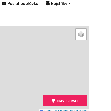
Poslat poptávku
Rejstříky
NAVIGOVAT
Leaflet
|
© Seznam.cz a.s. a další