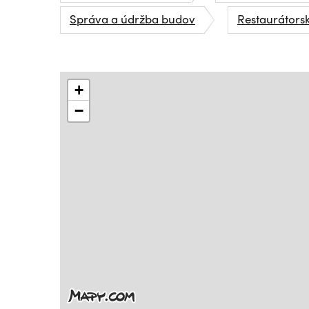
Správa a údržba budov
Restaurátors
+
−