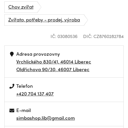
Chov zvířat
Zvířata, potřeby - prodej, výroba
IČ: 03080536
DIČ: CZ8760282784
Adresa provozovny
Vrchlického 830/41, 46014 Liberec
Oldřichova 90/30, 46007 Liberec
Telefon
+420 704 137 407
E-mail
simbashop.lib@gmail.com